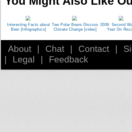
You Might Also Like Ou
Interesting Facts about
Two Polar Bears Discuss
2009: Second W
Beer [Infographics]
Climate Change [video]
Year On Rec
About
|
Chat
|
Contact
|
S
|
Legal
|
Feedback