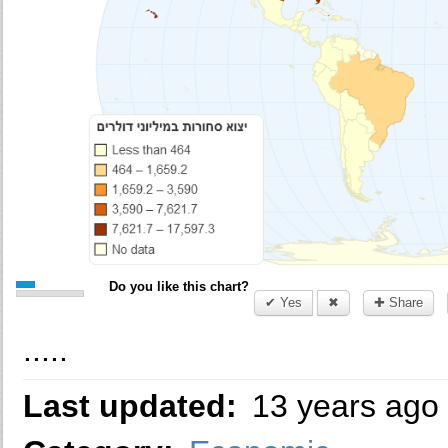
Do you like this chart?
✔ Yes
✖
✚ Share
.....
Last updated:
13 years ago