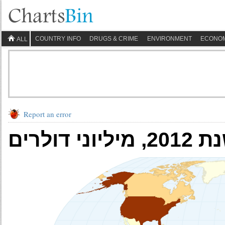
COUNTRY INFO
DRUGS & CRIME
ENVIRONMENT
ECONO
ALL
Report an error
דולרים